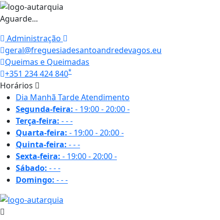
Aguarde...
Administração
geral@freguesiadesantoandredevagos.eu
Queimas e Queimadas
*
+351 234 424 840
Horários
Dia
Manhã
Tarde
Atendimento
Segunda-feira:
-
19:00 - 20:00
-
Terça-feira:
-
-
-
Quarta-feira:
-
19:00 - 20:00
-
Quinta-feira:
-
-
-
Sexta-feira:
-
19:00 - 20:00
-
Sábado:
-
-
-
Domingo:
-
-
-