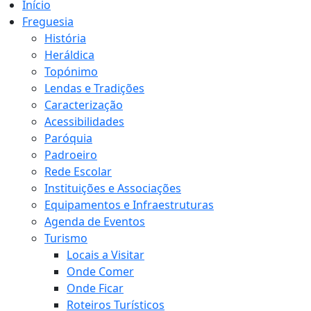
Início
Freguesia
História
Heráldica
Topónimo
Lendas e Tradições
Caracterização
Acessibilidades
Paróquia
Padroeiro
Rede Escolar
Instituições e Associações
Equipamentos e Infraestruturas
Agenda de Eventos
Turismo
Locais a Visitar
Onde Comer
Onde Ficar
Roteiros Turísticos