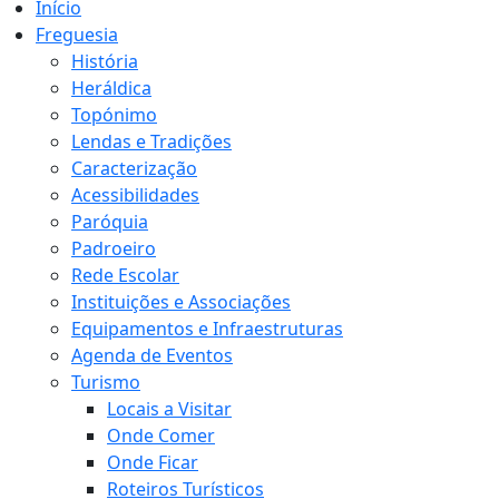
Início
Freguesia
História
Heráldica
Topónimo
Lendas e Tradições
Caracterização
Acessibilidades
Paróquia
Padroeiro
Rede Escolar
Instituições e Associações
Equipamentos e Infraestruturas
Agenda de Eventos
Turismo
Locais a Visitar
Onde Comer
Onde Ficar
Roteiros Turísticos