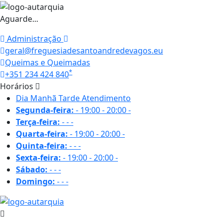
Aguarde...
Administração
geral@freguesiadesantoandredevagos.eu
Queimas e Queimadas
*
+351 234 424 840
Horários
Dia
Manhã
Tarde
Atendimento
Segunda-feira:
-
19:00 - 20:00
-
Terça-feira:
-
-
-
Quarta-feira:
-
19:00 - 20:00
-
Quinta-feira:
-
-
-
Sexta-feira:
-
19:00 - 20:00
-
Sábado:
-
-
-
Domingo:
-
-
-