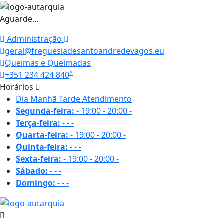
Aguarde...
Administração
geral@freguesiadesantoandredevagos.eu
Queimas e Queimadas
*
+351 234 424 840
Horários
Dia
Manhã
Tarde
Atendimento
Segunda-feira:
-
19:00 - 20:00
-
Terça-feira:
-
-
-
Quarta-feira:
-
19:00 - 20:00
-
Quinta-feira:
-
-
-
Sexta-feira:
-
19:00 - 20:00
-
Sábado:
-
-
-
Domingo:
-
-
-