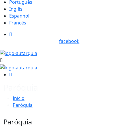
Português
Inglês
Espanhol
Francês
facebook
Paróquia
Início
Paróquia
Paróquia