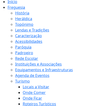
Início
Freguesia
História
Heráldica
Topónimo
Lendas e Tradições
Caracterização
Acessibilidades
Paróquia
Padroeiro
Rede Escolar
Instituições e Associações
Equipamentos e Infraestruturas
Agenda de Eventos
Turismo
Locais a Visitar
Onde Comer
Onde Ficar
Roteiros Turísticos