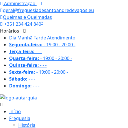
Administração
geral@freguesiadesantoandredevagos.eu
Queimas e Queimadas
*
+351 234 424 840
Horários
Dia
Manhã
Tarde
Atendimento
Segunda-feira:
-
19:00 - 20:00
-
Terça-feira:
-
-
-
Quarta-feira:
-
19:00 - 20:00
-
Quinta-feira:
-
-
-
Sexta-feira:
-
19:00 - 20:00
-
Sábado:
-
-
-
Domingo:
-
-
-
Início
Freguesia
História